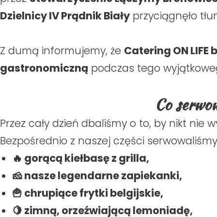
Dzielnicy IV Prądnik Biały
przyciągnęło tłum
Z dumą informujemy, że
Catering ON LIFE 
gastronomiczną
podczas tego wyjątkowe
Co serwo
Przez cały dzień dbaliśmy o to, by nikt nie 
Bezpośrednio z naszej części serwowaliśmy
🔥 gorącą kiełbasę z grilla,
🧀 nasze legendarne zapiekanki,
🍟 chrupiące frytki belgijskie,
🍋 zimną, orzeźwiającą lemoniadę,