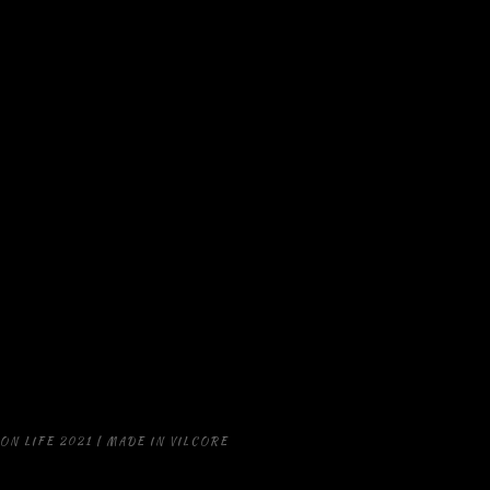
STRONA GŁÓWNA
NASZA MISJA SPOŁECZNA
CATERING
WYNAJEM ZASTAWY CATERINGOWEJ
FOODTRUCK
STOISKO GASTRONICZNE - GRILL
OBIADY DOMOWE
WYDARZENIA PLENEROWE
AKTUALNOŚCI
POLITYKA PRYWATNOŚCI
KONTAKT
ON LIFE 2021 | MADE IN VILCORE