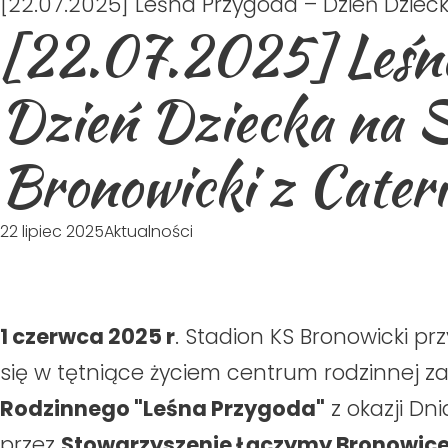
[22.07.2025] Leśna Przygoda – Dzień Dzieck
[22.07.2025] Leśn
Dzień Dziecka na S
Bronowicki z Cater
22 lipiec 2025
Aktualności
1 czerwca 2025 r
. Stadion KS Bronowicki pr
się w tętniące życiem centrum rodzinnej
Rodzinnego "Leśna Przygoda"
z okazji Dn
przez
Stowarzyszenie Łączymy Bronowice