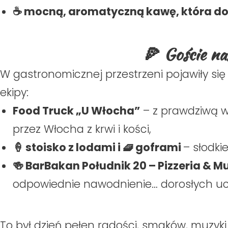
☕ mocną, aromatyczną kawę, która dod
🍕 Goście na
W gastronomicznej przestrzeni pojawiły się 
ekipy:
Food Truck „U Włocha”
– z prawdziwą w
przez Włocha z krwi i kości,
🍦 stoisko z lodami i 🧇 goframi
– słodki
🍻 BarBakan Południk 20 – Pizzeria & M
odpowiednie nawodnienie… dorosłych uc
To był dzień pełen radości, smaków, muzyki 